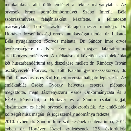
munkájuknak állít örök emléket a fekete márványtábla. Az
orvosok bronz portrédomborművét Szabó Imrefia Béla
szobrászművész felajánlásként készítette, a feliratozott
márványtábla Török László kőfaragó mester munkája. Dr.
Hortáver József községi orvos munkásságát utóda, dr. Lakatos
Béla nyugalmazott főorvos méltatta. Dr. Sándor Imre orvos
tevékenységére dr. Kiss Ferenc ny. megyei laboratóriumi
szakfőorvos emlékezett. A méltatásokat követően az emléktáblát
két huszárbandériumi tag díszelgése mellett dr. Rimóczy István
osztályvezető főorvos, dr. Tóth Katalin gyermekszakorvos, dr.
Tóth Tamás orvos és Kui Róbert orvostanhallgató leplezte le. Az
emléktáblát Csőke György helyettes esperes, plébános
megáldotta, majd Jászfényszaru Város Önkormányzata és a
FÉBE képviselői, a Hortáver és a Sándor család tagjai,
elszármazott és helyi orvosok megkoszorúzták. Az emléktábla
költségét húsz magán- és jogi személy adománya fedezte.
2010. évben dr. Sándor Imre születésének centenáriuma, 2011.
évben dr. Hortáver József születésének 125. évfordulója