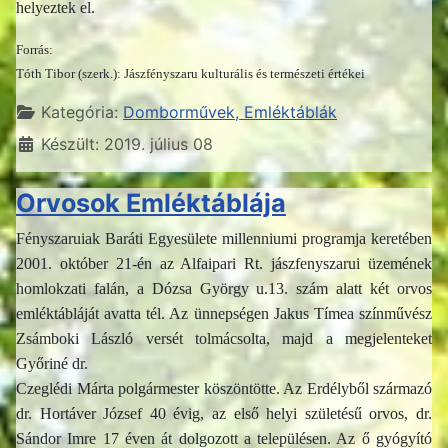
helyeztek el.
Forrás:
Tóth Tibor (szerk.): Jászfényszaru kulturális és természeti értékei
Részletek
Kategória:
Domborművek, Emléktáblák
Készült: 2019. július 08
Orvosok Emléktáblája
Fényszaruiak Baráti Egyesülete millenniumi programja keretében
2001. október 21-én az Alfaipari Rt. jászfenyszarui üzemének
homlokzati falán, a Dózsa György u.13. szám alatt két orvos
emléktábláját avatta tél. Az ünnepségen Jakus Tímea színművész
Zsámboki László versét tolmácsolta, majd a megjelenteket
Győriné dr.
Czeglédi Márta polgármester köszöntötte. Az Erdélyből származó
dr. Hortáver József 40 évig, az első helyi születésű orvos, dr.
Sándor Imre 17 éven át dolgozott a településen. Az ő gyógyító