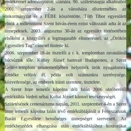
emlékérmet adományozott számára. 90. születésnapja alkalmából
2001. szeptember 2-án a városháza dísztermében az
önkormányzat és a FÉBE köszöntötte. Tóth Tibor egyesületi
elnök a millenniumi Szent István-érem ezüst változatát adta át az
ünnepeknek. 2003. augusztus 30-án az egyesület történetében
elsőként a közgyűlés a legmagasabb elismeréssel, az „Örökös
Egyesületi Tag” címmel tüntette ki.
2006. szeptember 18-án tisztelői a r. k. templomban ravatalánál
búcsúztak tőle. Koltay József hamvait Budapesten, a Szent
Gellért-templom urnatemetőjében helyezték örök nyugalomra.
Emléke velünk él, példa volt számunkra szerénysége,
közvetlensége, az emberek iránti szeretete, tisztelete.
A Szent Imre temetői kápolna déli falán 2006 októberétől
emléktábla hirdeti néhai Koltai József kántori tevékenységét.
Születésének centenáriuma napján, 2011. szeptember 4-én a Szent
Imre temetői kápolna falán lévő emléktáblájánál a Fényszaruiak
Baráti Egyesülete bensőséges ünnepséget szervezett. Az
emlékbeszédek elhangzása után emléktáblájához koszorúkat