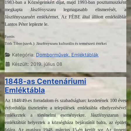
1983-ban a Községeinkért díjat, majd 1993-ban posztumuszként
megkapta Jászfényszaru legmagasabb elismerését, a
Jászfényszaruért emlékérmet. Az FÉBE által állított emléktáblát
Lantos Péter leplezte le.
Forrás:
Tóth Tibor (szerk.): Jászfényszaru kulturális és természeti értékei
Részletek
Kategória:
Domborművek, Emléktáblák
Készült: 2019. július 08
1848-as Centenáriumi
Emléktábla
Az 1848/49-es forradalom és szabadságharc kezdetének 100 éves
évfordulója tiszteletére a települések emléktábla elhelyezésével
emlékeztek a történelmi eseményekre. Jászfényszarun is
emléktáblát helyeztek a községháza bejáratától balra, az épület
falára. Az avatásra 1948. március 15-én került sor. Az ünnepi