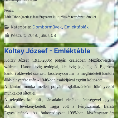
Forrás:
Tóth Tibor (szerk.): Jászfényszaru kulturális és természeti értékei
Részletek
Kategória:
Domborművek, Emléktáblák
Készült: 2019. július 08
Koltay József - Emléktábla
Koltay József (1911-2006) polgári családban Mezőkövesden
született. Három évig teológiai, két évig joghallgató. Egerben
kántori oklevelet szerzett. Jászfényszarura - a meghirdetett kántori
állás elnyerése után - 1946-ban családjával együtt költözött.
A kántori munka mellett polgári foglalkozásként főkönyvelői
munkakört látott el.
A település kulturális, társadalmi életében feleségével együtt
aktívan tevékenykedett. Tagja volt a Fényszaruiak Baráti
Egyesületének. Az önkormányzat 1995-ben Jászfényszaruért