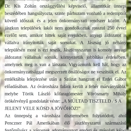
Dr. Kis Zoltán országgyűlési képviselő, államtitkár ünnepi
beszédében hangsúlyozta, szinte párhuzam vonható a redemptiót
követő időszak és a jelen önkormányzati rendszer között. A
jászkun települések lakói nem gondolkoztak rosszul 250 évvel
ezelőtt sem, amikor hittek saját erejükben, anyagi áldozatot is
vállalva irányították saját sorsukat. A Jászság jó néhány
településén most is ezt teszik, Jászfényszarun is komoly anyagi
áldozatot vállalnak sorsuk, környezetük jobbítása érdekében,
amelynek meg is van a látszata. Vigyáznunk kell hát, hogy az
önkormányzatisággal megszerzett önállóságot ne veszítsük el. Az
emléktábla leleplezése után a Szózat hangzott el Erdei Gábor
előadásában. Az óvárosháza falára került a fehér márványtábla,
melybe Török László kőfaragómester Vörösmarty Mihály
örökérvényű gondolatát véste: „A MÚLTAD TISZTELD / S A
JELENT VELE KÖSD A JÖVŐHÖZ!”
Az ünnepség a városháza dísztermében folytatódott, ahol
Penczner Pál Amerikában élő jászfényszarui származású
festőművész a városnak adományozott eredeti és másolati képei