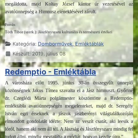
megáldotta, majd Koltay József kántor úr vezetésével az
avatóünnepség a Himnusz eléneklésével zárult.
Forrás:
Tóth Tibor (szerk.): Jászfényszaru kulturális és természeti értékei
Részletek
Kategória:
Domborművek, Emléktáblák
Készült: 2019. július 08
Redemptio - Emléktábla
A városháza előtt 1995. június 30-án összegyűlt ünneplő
közönségnek Jakus Tímea szavalta el a Jász himnuszt. Győriné
dr. Czeglédi Márta polgármester köszöntötte a Redemptio-
emléktábla avatóünnepségén megjelenteket, majd dr. Seregély
István egri érseknek a jászok jászberényi világtalálkozóján
elmondott gondolatát idézte: Nem az veszít csatát, aki leesik a
lóról, hanem aki nem áll tél. A Jászság és Jászfényszaru mindig fel
tudott állni, mindig megtalálta a módját, hogyan kezdje újra.”