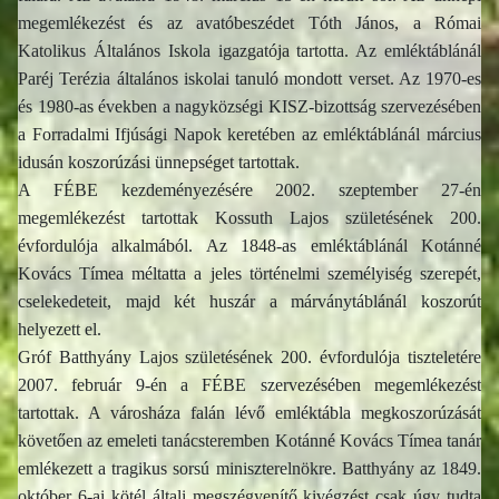
megemlékezést és az avatóbeszédet Tóth János, a Római
Katolikus Általános Iskola igazgatója tartotta. Az emléktáblánál
Paréj Terézia általános iskolai tanuló mondott verset. Az 1970-es
és 1980-as években a nagyközségi KISZ-bizottság szervezésében
a Forradalmi Ifjúsági Napok keretében az emléktáblánál március
idusán koszorúzási ünnepséget tartottak.
A FÉBE kezdeményezésére 2002. szeptember 27-én
megemlékezést tartottak Kossuth Lajos születésének 200.
évfordulója alkalmából. Az 1848-as emléktáblánál Kotánné
Kovács Tímea méltatta a jeles történelmi személyiség szerepét,
cselekedeteit, majd két huszár a márványtáblánál koszorút
helyezett el.
Gróf Batthyány Lajos születésének 200. évfordulója tiszteletére
2007. február 9-én a FÉBE szervezésében megemlékezést
tartottak. A városháza falán lévő emléktábla megkoszorúzását
követően az emeleti tanácsteremben Kotánné Kovács Tímea tanár
emlékezett a tragikus sorsú miniszterelnökre. Batthyány az 1849.
október 6-ai kötél általi megszégyenítő kivégzést csak úgy tudta