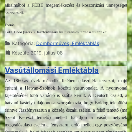
alkalmából a FÉBE megemlékezést és koszorúzási ünnepséget
szervezett.
Forrás:
Tóth Tibor (szerk.): Jászfényszaru kulturális és természeti értékei
Részletek
Kategória:
Domborművek, Emléktáblák
Készült: 2019. július 08
Vasútállomási Emléktábla
Az 1860-as évek második felében elkezdték tervezni, majd
építeni a Hatvan-Szolnok közötti vasútvonalat. A nyomvonal
kijelölésénél több variáció is szóba került. A Deutsch család, a
hatvani kastély tulajdonosa szorgalmazta, hogy Boldog települést
érintve Jászfényszarun a község északi szélén, a felső temető (ma
Szent Kereszt temető) mellett haladjon a vasút, melynek
megvalósulása esetén a fényszarui erdő mellett egy posztógyárat