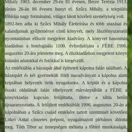
Mihály 1903. december 29-én 81 évesen, Berze Terézia 1913.
június 26-án 86 évesen hunyt el. Szűcs Mihály, a település
főbírája nagy formátumú, világot látott közéleti személyiség volt.
1892-ben adta ki Szűcs Mihály Életleírása és több utazásai és
kalandjainak gyűjteménye című könyvét, mely Jászfényszaruról
nyomtatásban először megjelent kiadvány. A könyvet hasonmás
kiadásban a honfoglalás 1100. évfordulójára a FÉBE 1996.
augusztus 20-ára jelentette meg. A díszkiadásban megjelent könyv
kutatási adatokkal és fotókkal is kiegészült.
Az emléktábla a házaspár által építtetett kápolna falán található. A
házaspárt és két gyermekük földi maradványait a kápolna alatti
kriptában helyezték örök nyugalomra. A kriptát és a kápolna
északi oldalának falán elhelyezett márványtáblát a FÉBE a
könyvkiadás kapcsán felújíttatta, illetve a tábla betűit
újraaranyoztatta. A felújított emléktáblát 1996. augusztus 20-án a
kápolnában a Szűcs család emlékére tartott szentmisét követően
Litkei Antal címzetes prépost, nyugalmazott plébános áldotta
meg. Tóth Tibor az ünnepségen méltatta a főbíró munkásságát,