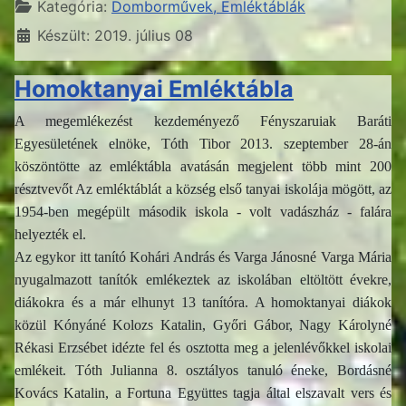
Részletek
Kategória:
Domborművek, Emléktáblák
Készült: 2019. július 08
Homoktanyai Emléktábla
A megemlékezést kezdeményező Fényszaruiak Baráti
Egyesületének elnöke, Tóth Tibor 2013. szeptember 28-án
köszöntötte az emléktábla avatásán megjelent több mint 200
résztvevőt Az emléktáblát a község első tanyai iskolája mögött, az
1954-ben megépült második iskola - volt vadászház - falára
helyezték el.
Az egykor itt tanító Kohári András és Varga Jánosné Varga Mária
nyugalmazott tanítók emlékeztek az iskolában eltöltött évekre,
diákokra és a már elhunyt 13 tanítóra. A homoktanyai diákok
közül Kónyáné Kolozs Katalin, Győri Gábor, Nagy Károlyné
Rékasi Erzsébet idézte fel és osztotta meg a jelenlévőkkel iskolai
emlékeit. Tóth Julianna 8. osztályos tanuló éneke, Bordásné
Kovács Katalin, a Fortuna Együttes tagja által elszavalt vers és