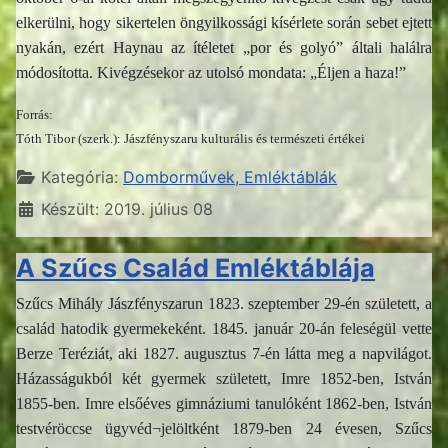
elkerülni, hogy sikertelen öngyilkossági kísérlete során sebet ejtett
nyakán, ezért Haynau az ítéletet „por és golyó” általi halálra
módosította. Kivégzésekor az utolsó mondata: „Éljen a haza!”
Forrás:
Tóth Tibor (szerk.): Jászfényszaru kulturális és természeti értékei
Részletek
Kategória:
Domborművek, Emléktáblák
Készült: 2019. július 08
A Szűcs Család Emléktáblája
Szűcs Mihály Jászfényszarun 1823. szeptember 29-én született, a
család hatodik gyermekeként. 1845. január 20-án feleségül vette
Berze Teréziát, aki 1827. augusztus 7-én látta meg a napvilágot.
Házasságukból két gyermek született, Imre 1852-ben, István
1855-ben. Imre elsőéves gimnáziumi tanulóként 1862-ben, István
testvéröccse ügyvéd¬jelöltként 1879-ben 24 évesen, Szűcs