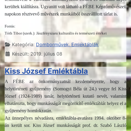
kerültek kiállításra. Ugyanitt volt látható a FÉBE Képzőművészeti
napokon résztvevő művészek munkáiból összeállított tárlat is.
Forrás:
Tóth Tibor (szerk.): Jászfényszaru kulturális és természeti értékei
Részletek
Kategória:
Domborművek, Emléktáblák
Készült: 2019. július 08
Kiss József Emléktábla
A FÉBE az önkormányzatnál kezdeményezte, hogy a
helytörténeti gyűjtemény (Somogyi Béla út 24.) vegye fel Kiss
József (1924-1989) tanár, helytörténeti kutató nevét, valamint
elhatározta, hogy munkásságát megörökítő emléktáblát helyez el a
gyűjtemény homlokzatán.
Az ünnepélyes névadásra, emléktábla-avatásra 1994. október 8-
án került sor. Kiss József munkásságát prof. dr. Szabó László