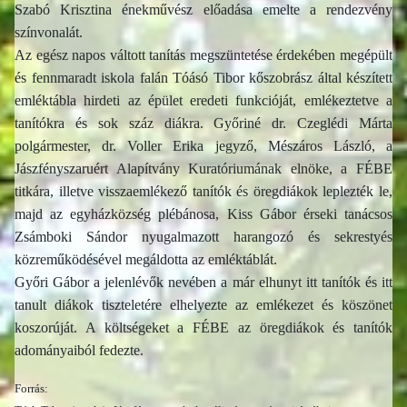
Szabó Krisztina énekművész előadása emelte a rendezvény
színvonalát.
Az egész napos váltott tanítás megszüntetése érdekében megépült
és fennmaradt iskola falán Tóásó Tibor kőszobrász által készített
emléktábla hirdeti az épület eredeti funkcióját, emlékeztetve a
tanítókra és sok száz diákra. Győriné dr. Czeglédi Márta
polgármester, dr. Voller Erika jegyző, Mészáros László, a
Jászfényszaruért Alapítvány Kuratóriumának elnöke, a FÉBE
titkára, illetve visszaemlékező tanítók és öregdiákok leplezték le,
majd az egyházközség plébánosa, Kiss Gábor érseki tanácsos
Zsámboki Sándor nyugalmazott harangozó és sekrestyés
közreműködésével megáldotta az emléktáblát.
Győri Gábor a jelenlévők nevében a már elhunyt itt tanítók és itt
tanult diákok tiszteletére elhelyezte az emlékezet és köszönet
koszorúját. A költségeket a FÉBE az öregdiákok és tanítók
adományaiból fedezte.
Forrás: