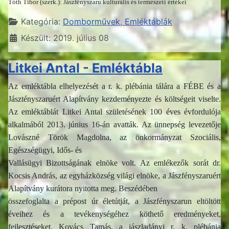
Tóth Tibor (szerk.): Jászfényszaru kulturális és természeti értékei
Részletek
Kategória:
Domborművek, Emléktáblák
Készült: 2019. július 08
Litkei Antal - Emléktábla
Az emléktábla elhelyezését a r. k. plébánia tálára a FÉBE és a
Jásztényszaruért Alapítvány kezdeményezte és költségeit viselte.
Az emléktáblát Litkei Antal születésének 100 éves évfordulója
alkalmából 2013. június 16-án avatták. Az ünnepség levezetője
Lovászné Török Magdolna, az önkormányzat Szociális,
Egészségügyi, Idős- és
Vallásügyi Bizottságának elnöke volt. Az emlékezők sorát dr.
Kocsis András, az egyházközség világi elnöke, a Jászfényszaruért
Alapítvány kurátora nyitotta meg. Beszédében
összefoglalta a prépost úr életútját, a Jászfényszarun eltöltött
éveihez és a tevékenységéhez köthető eredményeket,
fejlesztéseket. Kovács Tamás, a jászladányi r. k. plébánia