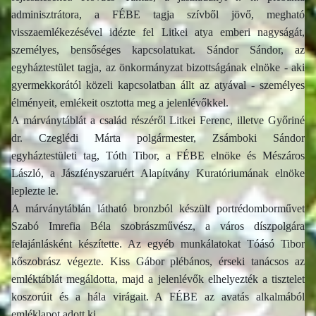
adminisztrátora, a FÉBE tagja szívből jövő, megható
visszaemlékezésével idézte fel Litkei atya emberi nagyságát,
személyes, bensőséges kapcsolatukat. Sándor Sándor, az
egyháztestület tagja, az önkormányzat bizottságának elnöke - aki
gyermekkorától közeli kapcsolatban állt az atyával - személyes
élményeit, emlékeit osztotta meg a jelenlévőkkel.
A márványtáblát a család részéről Litkei Ferenc, illetve Győriné
dr. Czeglédi Márta polgármester, Zsámboki Sándor
egyháztestületi tag, Tóth Tibor, a FÉBE elnöke és Mészáros
László, a Jászfényszaruért Alapítvány Kuratóriumának elnöke
leplezte le.
A márványtáblán látható bronzból készült portrédomborművet
Szabó Imrefia Béla szobrászművész, a város díszpolgára
felajánlásként készítette. Az egyéb munkálatokat Tóásó Tibor
kőszobrász végezte. Kiss Gábor plébános, érseki tanácsos az
emléktáblát megáldotta, majd a jelenlévők elhelyezték a tisztelet
koszorúit és a hála virágait. A FÉBE az avatás alkalmából
emléklapot adott ki.