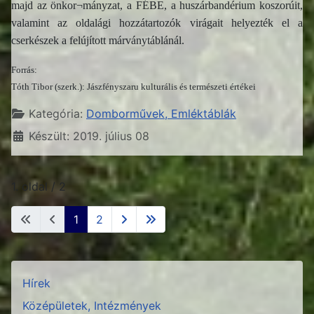
majd az önkor¬mányzat, a FÉBE, a huszárbandérium koszorúit,
valamint az oldalági hozzátartozók virágait helyezték el a
cserkészek a felújított márványtáblánál.
Forrás:
Tóth Tibor (szerk.): Jászfényszaru kulturális és természeti értékei
Részletek
Kategória:
Domborművek, Emléktáblák
Készült: 2019. július 08
1. oldal / 2
1
2
Hírek
Középületek, Intézmények