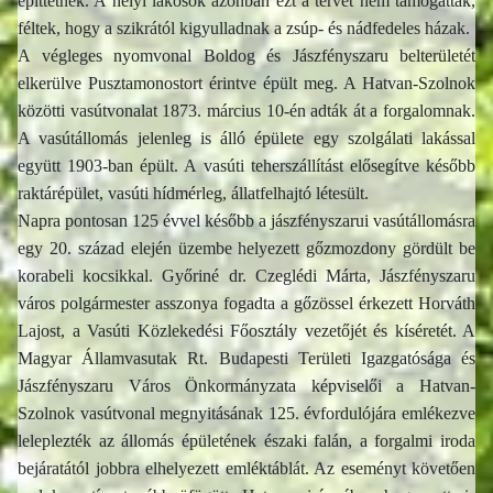
építtetnek. A helyi lakosok azonban ezt a tervet nem támogatták,
féltek, hogy a szikrától kigyulladnak a zsúp- és nádfedeles házak.
A végleges nyomvonal Boldog és Jászfényszaru belterületét
elkerülve Pusztamonostort érintve épült meg. A Hatvan-Szolnok
közötti vasútvonalat 1873. március 10-én adták át a forgalomnak.
A vasútállomás jelenleg is álló épülete egy szolgálati lakással
együtt 1903-ban épült. A vasúti teherszállítást elősegítve később
raktárépület, vasúti hídmérleg, állatfelhajtó létesült.
Napra pontosan 125 évvel később a jászfényszarui vasútállomásra
egy 20. század elején üzembe helyezett gőzmozdony gördült be
korabeli kocsikkal. Győriné dr. Czeglédi Márta, Jászfényszaru
város polgármester asszonya fogadta a gőzössel érkezett Horváth
Lajost, a Vasúti Közlekedési Főosztály vezetőjét és kíséretét. A
Magyar Államvasutak Rt. Budapesti Területi Igazgatósága és
Jászfényszaru Város Önkormányzata képviselői a Hatvan-
Szolnok vasútvonal megnyitásának 125. évfordulójára emlékezve
leleplezték az állomás épületének északi falán, a forgalmi iroda
bejáratától jobbra elhelyezett emléktáblát. Az eseményt követően