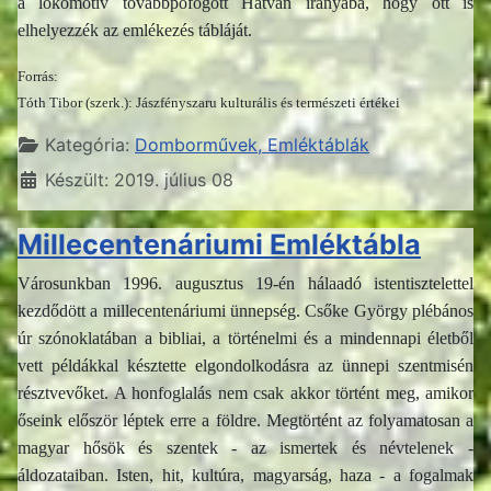
a lokomotív továbbpöfögött Hatvan irányába, hogy ott is
elhelyezzék az emlékezés tábláját.
Forrás:
Tóth Tibor (szerk.): Jászfényszaru kulturális és természeti értékei
Részletek
Kategória:
Domborművek, Emléktáblák
Készült: 2019. július 08
Millecentenáriumi Emléktábla
Városunkban 1996. augusztus 19-én hálaadó istentisztelettel
kezdődött a millecentenáriumi ünnepség. Csőke György plébános
úr szónoklatában a bibliai, a történelmi és a mindennapi életből
vett példákkal késztette elgondolkodásra az ünnepi szentmisén
résztvevőket. A honfoglalás nem csak akkor történt meg, amikor
őseink először léptek erre a földre. Megtörtént az folyamatosan a
magyar hősök és szentek - az ismertek és névtelenek -
áldozataiban. Isten, hit, kultúra, magyarság, haza - a fogalmak