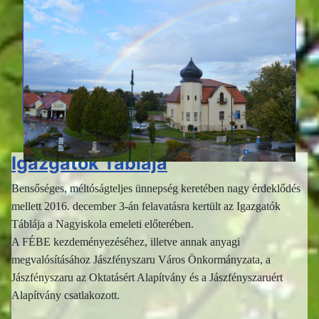
Igazgatók Táblája
Bensőséges, méltóságteljes ünnepség keretében nagy érdeklődés
mellett 2016. december 3-án felavatásra kertült az Igazgatók
Táblája a Nagyiskola emeleti előterében.
A FÉBE kezdeményezéséhez, illetve annak anyagi
megvalósításához Jászfényszaru Város Önkormányzata, a
Jászfényszaru az Oktatásért Alapítvány és a Jászfényszaruért
Alapítvány csatlakozott.