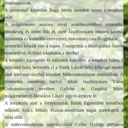
összetartoznak.
A szentmisét követően Nagy István mondott verset a templom
előtt.
A polgármester asszony rövid avatóbeszédében elmondta,
büszkeség és öröm tölti el, mert Jászfényszaru minden lakosa,
társadalmi és kulturális szervezetei, önkormányzata és egyháza
szeretettel készült erre a napra. Ünnepeljük a honfoglalást őseink
tiszteletével, és hittel tekintsünk a jövőbe!
A település legrégebbi és műemlék épületére, a templom falára, a
bejárattól balra helyezték el a Török László helyi kőfaragó mester
által fehérmárványból készített Millecentenáriumi emléktáblát. A
történelmi eseményt hirdető táblát Jászfényszaru Város
Önkormányzata nevében Győriné dr. Czeglédi Márta
polgármester és Mészáros László jegyző leplezte le.
A leleplezés alatt a Fényszaruiak Baráti Egyesülete keretében
működő Szűcs Mihály Huszár-bandérium tagjai tisztelegtek a
tábla előtt.
A millecentenáriumi márványtáblát Csőke György plébános