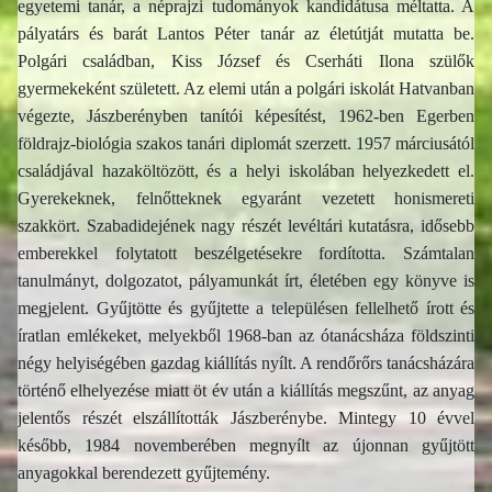
egyetemi tanár, a néprajzi tudományok kandidátusa méltatta. A
pályatárs és barát Lantos Péter tanár az életútját mutatta be.
Polgári családban, Kiss József és Cserháti Ilona szülők
gyermekeként született. Az elemi után a polgári iskolát Hatvanban
végezte, Jászberényben tanítói képesítést, 1962-ben Egerben
földrajz-biológia szakos tanári diplomát szerzett. 1957 márciusától
családjával hazaköltözött, és a helyi iskolában helyezkedett el.
Gyerekeknek, felnőtteknek egyaránt vezetett honismereti
szakkört. Szabadidejének nagy részét levéltári kutatásra, idősebb
emberekkel folytatott beszélgetésekre fordította. Számtalan
tanulmányt, dolgozatot, pályamunkát írt, életében egy könyve is
megjelent. Gyűjtötte és gyűjtette a településen fellelhető írott és
íratlan emlékeket, melyekből 1968-ban az ótanácsháza földszinti
négy helyiségében gazdag kiállítás nyílt. A rendőrőrs tanácsházára
történő elhelyezése miatt öt év után a kiállítás megszűnt, az anyag
jelentős részét elszállították Jászberénybe. Mintegy 10 évvel
később, 1984 novemberében megnyílt az újonnan gyűjtött
anyagokkal berendezett gyűjtemény.