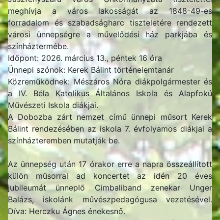
meghívja a város lakosságát az 1848-49-es
forradalom és szabadságharc tiszteletére rendezett
városi ünnepségre a művelődési ház parkjába és
színháztermébe.
Időpont: 2026. március 13., péntek 16 óra
Ünnepi szónok: Kerek Bálint történelemtanár
Közreműködnek: Mészáros Nóra diákpolgármester és
a IV. Béla Katolikus Általános Iskola és Alapfokú
Művészeti Iskola diákjai.
A Dobozba zárt nemzet című ünnepi műsort Kerek
Bálint rendezésében az iskola 7. évfolyamos diákjai a
színházteremben mutatják be.
Az ünnepség után 17 órakor erre a napra összeállított
külön műsorral ad koncertet az idén 20 éves
jubileumát ünneplő Cimbaliband zenekar Unger
Balázs, iskolánk művészpedagógusa vezetésével.
Díva: Herczku Ágnes énekesnő.