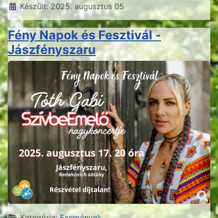
Készült: 2025. augusztus 05
Fény Napok és Fesztivál -
Jászfényszaru
Részletek
Kategória:
Események