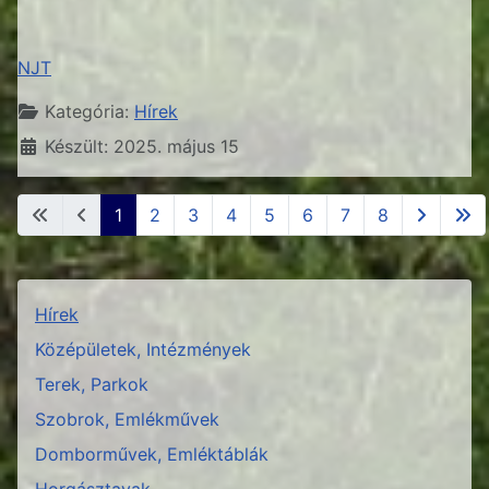
NJT
Részletek
Kategória:
Hírek
Készült: 2025. május 15
1
2
3
4
5
6
7
8
1. oldal / 8
Hírek
Középületek, Intézmények
Terek, Parkok
Szobrok, Emlékművek
Domborművek, Emléktáblák
Horgásztavak