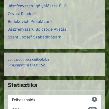
Jászfényszaru gólyafészek ÉLŐ
Orvosi Rendelő
Bedekovich Projektzáró
Jászfényszaru Bölcsőde Avatás
Szent József Szabadidőpark
Tanuszoda időpontfoglalás
Jászfényszaru GAMESZ
Statisztika
Felhasználók
1