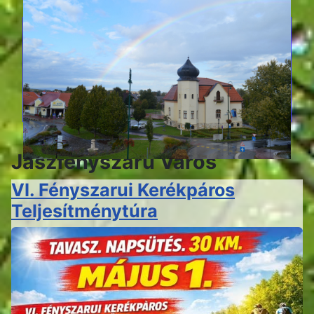
Jászfényszaru Város
VI. Fényszarui Kerékpáros
Teljesítménytúra