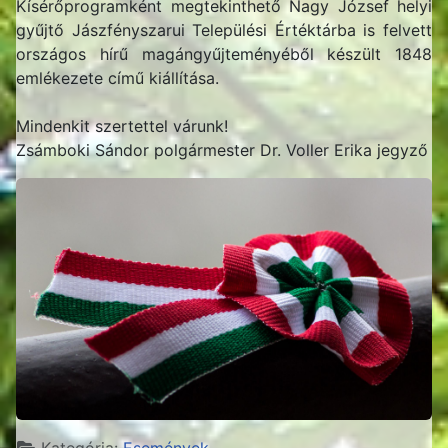
Kísérőprogramként megtekinthető Nagy József helyi
gyűjtő Jászfényszarui Települési Értéktárba is felvett
országos hírű magángyűjteményéből készült 1848
emlékezete című kiállítása.
Mindenkit szertettel várunk!
Zsámboki Sándor polgármester Dr. Voller Erika jegyző
Részletek
Kategória:
Események