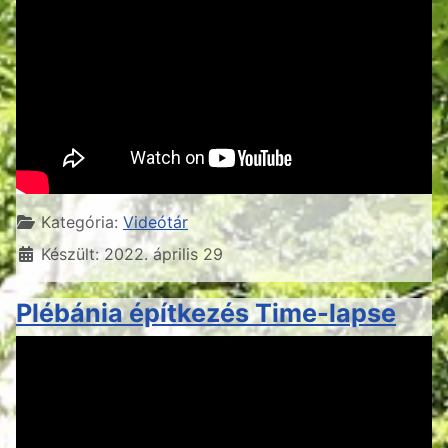
Részletek
Kategória:
Videótár
Készült: 2022. április 29
Plébánia építkezés Time-lapse