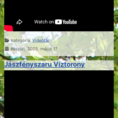
Részletek
Kategória:
Videótár
Készült: 2025. május 17
Jászfényszaru Víztorony