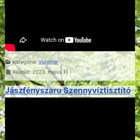
Részletek
Kategória:
Videótár
Készült: 2023. május 10
Jászfényszaru Szennyvíztisztító