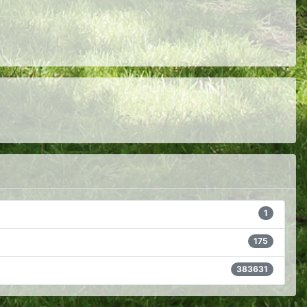
1
175
383631