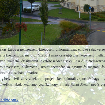
időpark
os-tó területén és környékén került kialakításra egy több mint 10.000 m
t, mászófalat, kerékpár- és gördeszkapályát, sétányokat, ligeteket, pi
ynek nagyobb helyiségében kisebb közösségi összejövetelre van lehetős
rkas Lajos a nemzetiségi kisebbségi önkormányzat elnöke saját versét
rta köszöntötte, majd dr. Szabó Tamás országgyűlési képviselő méltat
en található létesítményt.
Avatóbeszédet Csáky László, a Nemzetközi
 nevelésére, a játszótér „iskola” szerepére, az együttélés megtanulá
rtokba a szabadidőparkot.
g helyi civil szervezetek mini projekteket, kulturális, sport- és hagyo
zelben lakók kezdeményezték, hogy a park Szent József nevét vegye
badidőpark