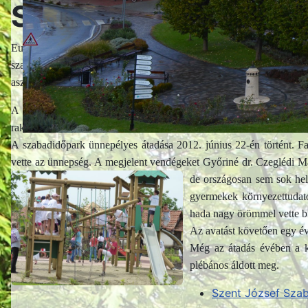
Szent József Szabad
Európai uniós forrásból a keleti városrészben, az úgynevezett Vályk
szabadidőpark. A parkban kialakítottak egy záportavat, játszótereke
asztalitenisz-, lengőteke- és sakkjátékteret, futballpályát.
A szabadidőparkot egy felújított közösségi ház teszi teljessé, mel
raktározása is itt történik.
A szabadidőpark ünnepélyes átadása 2012. június 22-én történt. Fa
vette az ünnepség. A megjelent vendégeket Győriné dr. Czeglédi Má
de országosan sem sok hely
gyermekek környezettudatos
hada nagy örömmel vette bi
Az avatást követően egy évi
Még az átadás évében a kö
plébános áldott meg.
Szent József Sza