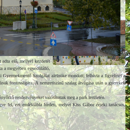
2
alapterületű, többfunkciós
knikező- és kártyázóhelyet,
ég, illetve a játékeszközök
 adta elő, mellyel kezdetét
ta a megyében egyedülálló,
 Gyermekmentő Szolgálat alelnöke mondott; felhívta a figyelmet a
sának fontosságára. A nemzetiszínű szalag átvágása után a gyerekek
mányőrző rendezvényeket valósítottak meg a park területén.
 fel, ezt emléktábla hirdeti, melyet Kiss Gábor érseki tanácsos,