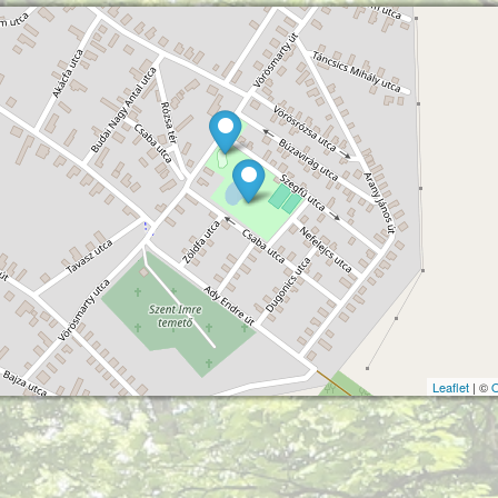
Leaflet
| ©
O