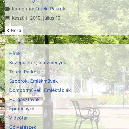
0
Részletek
Kategória:
Terek, Parkok
Készült: 2019. július 10
Előző cikk: Pető Ádám Emlékpark
Előző
Hírek
Középületek, Intézmények
Terek, Parkok
Szobrok, Emlékművek
Domborművek, Emléktáblák
Horgásztavak
Építmények
Videótár
Gólyafészek