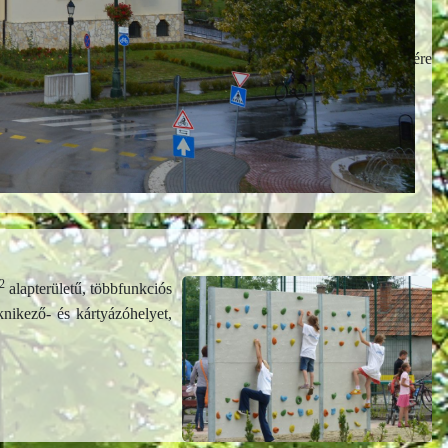
iszen a nemrégiben elhunyt kiváló élsportolónk, Pető Ádám emlékére
2
alapterületű, többfunkciós
knikező- és kártyázóhelyet,