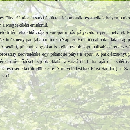
ürst Sándor út sarki épületeit lebontották, és a telkek helyén parkot a
tán a Megbékélési emlékmű.
ti tér rehabilitá-ciójára európai uniós pályázatot nyert, melynek k
. Az intézmény parkjában új terek (Nap tér, Hold tér) állnak a lakossá
 sétálni, pihenni vágyókat is kellemesebb, optimálisabb elrendezésű
al korosztály kedvtelésére egy pétanque-pálya is épült. A park északnyu
re a művelődési ház jobb oldalán a Vasvári Pál útra kijáró játszótér is 
z fa és cserje került elültetésre. A művelődési ház Fürst Sándor (ma Sze
ek el.