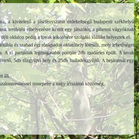
na, a kivitelező a jászfényszarui érdekeltségű budapesti székhelyű
k területén elhelyezésre került egy játszótér, a pihenni vágyóknak
déli oldalon pedig a lovak kikötésére szolgáló lóállást helyeztek el.
tábla és szabad égi rönkpados oktatóhely létesült, mely lehetőséget
ára. A tó partjának legmagasabb pontján 2db madárles épült. A tavak
retető, 5db tűzgyújtó hely és 25db hulladékgyűjtő. A bejáratnál egy
 áll.
s szalonnasütéssel ünnepelte a nagy létszámú közönség.