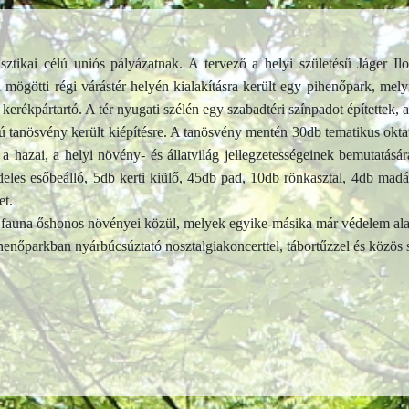
tikai célú uniós pályázatnak. A tervező a helyi születésű Jáger Ilo
tti régi várástér helyén kialakításra került egy pihenőpark, melyne
rékpártartó. A tér nyugati szélén egy szabadtéri színpadot építettek, a 
 tanösvény került kiépítésre. A tanösvény mentén 30db tematikus oktató
 a hazai, a helyi növény- és állatvilág jellegzetességeinek bemutatás
edeles esőbeálló, 5db kerti kiülő, 45db pad, 10db rönkasztal, 4db madá
et.
i fauna őshonos növényei közül, melyek egyike-másika már védelem alatt
pihenőparkban nyárbúcsúztató nosztalgiakoncerttel, tábortűzzel és közö