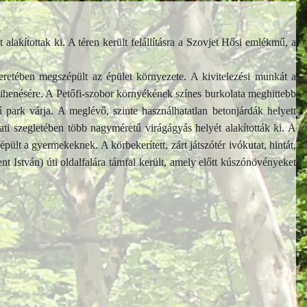
lakítottak ki. A téren került felállításra a Szovjet Hősi emlékmű, a
eretében megszépült az épület környezete. A kivitelezési munkát a
g pihenésére. A Petőfi-szobor környékének színes burkolata meghittebb
 park várja. A meglévő, szinte használhatatlan betonjárdák helyett
gati szegletében több nagyméretű virágágyás helyét alakították ki. A
épült a gyermekeknek. A körbekerített, zárt játszótér ivókutat, hintát,
nt István) úti oldalfalára támfal került, amely előtt kúszónövényeket