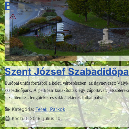
Pető Ádám Emlékpark
Városnapján 2015. május 1-
felújított, táblával is jelze
Részletek
Kategória:
Terek, P
Készült: 2019. júliu
Szent József Szabadidőpa
Európai uniós forrásból a keleti városrészben, az úgynevezett Vályk
szabadidőpark. A parkban kialakítottak egy záportavat, játszótereke
asztalitenisz-, lengőteke- és sakkjátékteret, futballpályát.
Részletek
Kategória:
Terek, Parkok
Készült: 2019. július 10