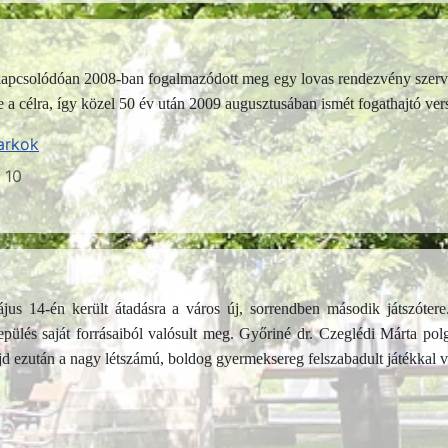
 kapcsolódóan 2008-ban fogalmazódott meg egy lovas rendezvény szerve
 a célra, így közel 50 év után 2009 augusztusában ismét fogathajtó vers
arkok
s 10
 14-én került átadásra a város új, sorrendben második játszótere. 
epülés saját forrásaiból valósult meg. Győriné dr. Czeglédi Márta polg
 ezután a nagy létszámú, boldog gyermeksereg felszabadult játékkal vet