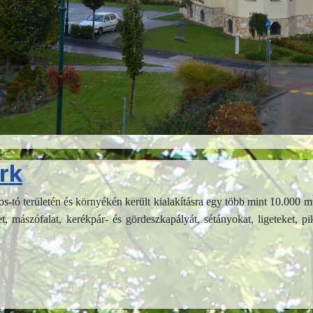
én délelőtt 10 órakor új helyszínre hívták a motorsport kedvelőit, h
tt motoros gyakorlópálya avatására került sor.
arkok
s 10
rk
os-tó területén és környékén került kialakításra egy több mint 10.000 m
t, mászófalat, kerékpár- és gördeszkapályát, sétányokat, ligeteket, pi