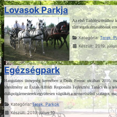
Lovasok Parkja
Az első Tarlófesztiválhoz
tűnt legalkalmasabbnak erre
Részletek
Kategória:
Terek, P
Készült: 2019. júliu
Egézségpark
Hangulatos ünnepség keretében a Deák Ferenc utcában 2010. május
létesítmény az Észak-Alföldi Regionális Fejlesztési Tanács és a tel
diákpolgármesterek együttesen vágtákét a nemzetiszínű szalagot, majd
Részletek
Kategória:
Terek, Parkok
Készült: 2019. július 10