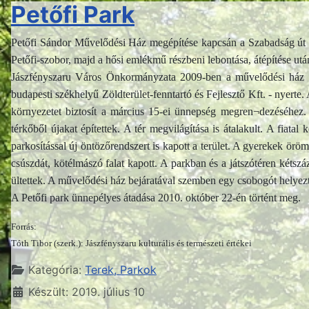
Petőfi Park
Petőfi Sándor Művelődési Ház megépítése kapcsán a Szabadság út és F
Petőfi-szobor, majd a hősi emlékmű részbeni lebontása, átépítése u
Jászfényszaru Város Önkormányzata 2009-ben a művelődési ház előt
budapesti székhelyű Zöldterület-fenntartó és Fejlesztő Kft. - nyerte
környezetet biztosít a március 15-ei ünnepség megren¬dezéséhez. A
térkőből újakat építettek. A tér megvilágítása is átalakult. A fiat
parkosítással új öntözőrendszert is kapott a terület. A gyerekek örömé
csúszdát, kötélmászó falat kapott. A parkban és a játszótéren kétszá
ültettek. A művelődési ház bejáratával szemben egy csobogót helyezt
A Petőfi park ünnepélyes átadása 2010. október 22-én történt meg.
Forrás:
Tóth Tibor (szerk.): Jászfényszaru kulturális és természeti értékei
Részletek
Kategória:
Terek, Parkok
Készült: 2019. július 10