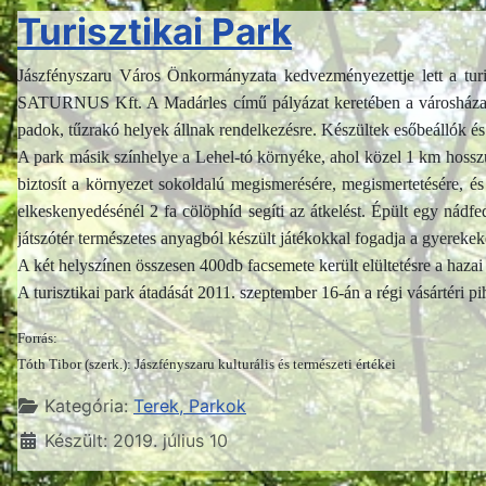
Turisztikai Park
Jászfényszaru Város Önkormányzata kedvezményezettje lett a turisz
SATURNUS Kft. A Madárles című pályázat keretében a városháza mögö
padok, tűzrakó helyek állnak rendelkezésre. Készültek esőbeállók és ke
A park másik színhelye a Lehel-tó környéke, ahol közel 1 km hosszú
biztosít a környezet sokoldalú megismerésére, megismertetésére, és
elkeskenyedésénél 2 fa cölöphíd segíti az átkelést. Épült egy nádf
játszótér természetes anyagból készült játékokkal fogadja a gyerekek
A két helyszínen összesen 400db facsemete került elültetésre a haza
A turisztikai park átadását 2011. szeptember 16-án a régi vásártéri 
Forrás:
Tóth Tibor (szerk.): Jászfényszaru kulturális és természeti értékei
Részletek
Kategória:
Terek, Parkok
Készült: 2019. július 10