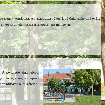
zésének gondolata. A Pipacs utca végén lévő önkormányzati terület
enyre gyűlhetett össze a település apraja-nagyja.
A rövid idő alatt felépült
ármester, a régi és regnáló
te birtokba a játszóteret.