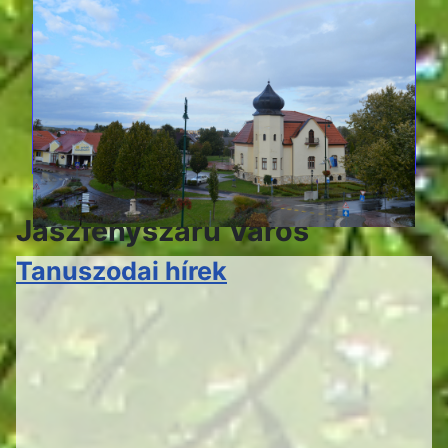
Jászfényszaru Város
Tanuszodai hírek