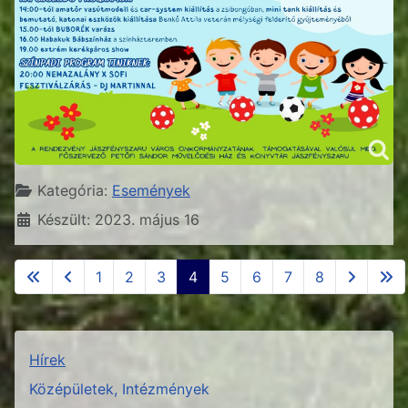
Részletek
Kategória:
Események
Készült: 2023. május 16
1
2
3
4
5
6
7
8
4. oldal / 8
Hírek
Középületek, Intézmények