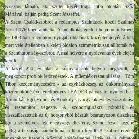
Krisztus látható, aki szülei kezét fogja jobb oldalán Szűz
Máriával, balján pedig Szent Józseffel.
A Szent Család-szobrot a redemptus Szalmások közül Szalmás
József 1769-ben állíttatta. A műalkotás eredeti helye nem ismert,
de 1903-ban a templom nyugati oldalának középtengelyén állott,
mert vele átellenben a keleti oldalon szimmetrikusan állították fel
a Szentháromság-szobrot. A mai helyére a nyolcvanas évek elején
került.
A közel 250 év alatt a kőanyag sok helyen megsérült, a
megkopott profilok letöredeztek. A műemlék restaurálására - Tóth
Tibor kezdeményezésére - az egyházközség az önkormányzat
közreműködésével eredményes LEADER pályázatot nyújtott be.
A munkát Egri Hunor és Konkoly György okleveles kőszobrász
és restaurátor végezte. A szoborfigurákra pótolták és
visszaillesztették az új horgonyból készült bearanyozott díszeket,
így a személyek fejére egy-egy dicsfény, Szent József kezébe
pedig a tisztaság szimbóluma, a liliom került. A szobrot eredeti
anyagához hasonló kőszínű védőréteggel látták el, a feliratot