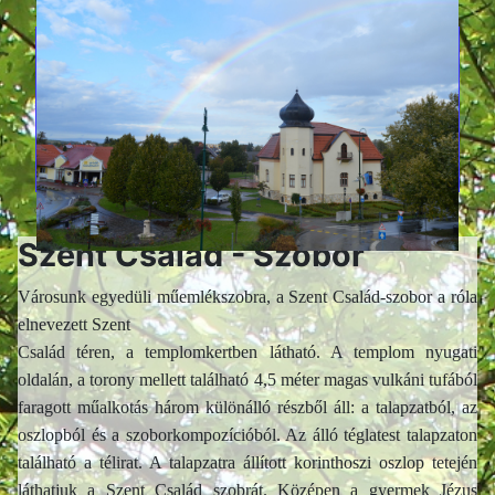
Szent Család - Szobor
Városunk egyedüli műemlékszobra, a Szent Család-szobor a róla
elnevezett Szent
Család téren, a templomkertben látható. A templom nyugati
oldalán, a torony mellett található 4,5 méter magas vulkáni tufából
faragott műalkotás három különálló részből áll: a talapzatból, az
oszlopból és a szoborkompozícióból. Az álló téglatest talapzaton
található a télirat. A talapzatra állított korinthoszi oszlop tetején
láthatjuk a Szent Család szobrát. Középen a gyermek Jézus