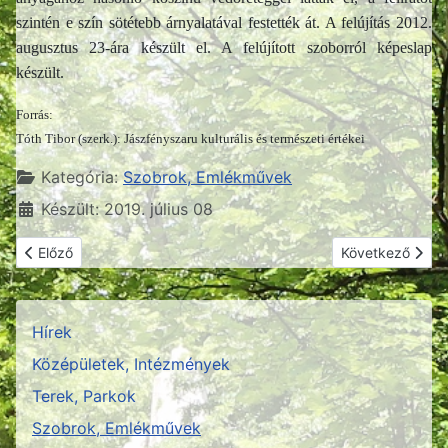
szintén e szín sötétebb árnyalatával festették át. A felújítás 2012.
augusztus 23-ára készült el. A felújított szoborról képeslap
készült.
Forrás:
Tóth Tibor (szerk.): Jászfényszaru kulturális és természeti értékei
Részletek
Kategória:
Szobrok, Emlékművek
Készült: 2019. július 08
Előző cikk: Vasút - Tanyai Emlékmű
Következő cikk:
Előző
Következő
Hírek
Középületek, Intézmények
Terek, Parkok
Szobrok, Emlékművek