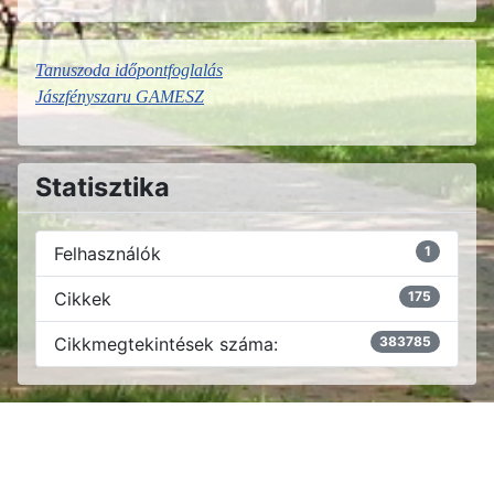
Tanuszoda időpontfoglalás
Jászfényszaru GAMESZ
Statisztika
Felhasználók
1
Cikkek
175
Cikkmegtekintések száma:
383785