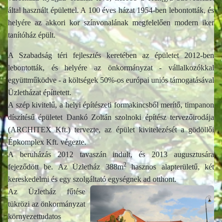
által használt épülettel. A 100 éves házat 1954-ben lebontották, és
helyére az akkori kor színvonalának megfelelően modern iker
tanítóház épült.
A Szabadság téri fejlesztés keretében az épületet 2012-ben
lebontották, és helyére az önkormányzat - vállalkozókkal
együttműködve - a költségek 50%-os európai uniós támogatásával
Üzletházat építtetett.
A szép kivitelű, a helyi építészeti formakincsből merítő, timpanon
díszítésű épületet Dankó Zoltán szolnoki építész tervezőirodája
(ARCHITEX Kft.) tervezte, az épület kivitelezését a gödöllői
Épkomplex Kft. végezte.
A beruházás 2012 tavaszán indult, és 2013 augusztusára
2
fejeződött be. Az Üzletház 388m
hasznos alapterületű, két
kereskedelmi és egy szolgáltató egységnek ad otthont.
Az Üzletház fűtése
tükrözi az önkormányzat
környezettudatos