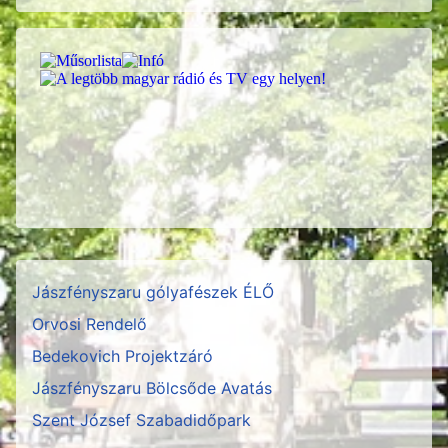
Jászfényszaru gólyafészek ÉLŐ
Orvosi Rendelő
Bedekovich Projektzáró
Jászfényszaru Bölcsőde Avatás
Szent József Szabadidőpark