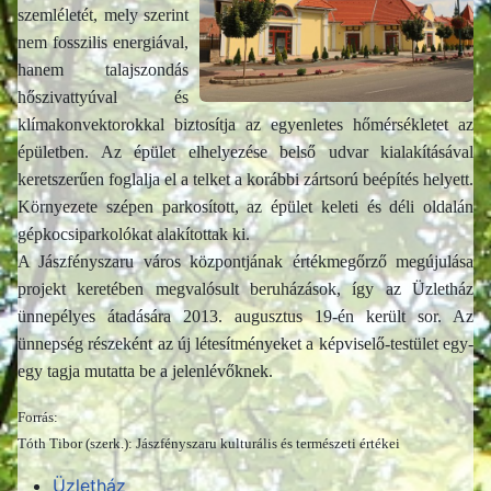
szemléletét, mely szerint
nem fosszilis energiával,
hanem talajszondás
hőszivattyúval és
klímakonvektorokkal biztosítja az egyenletes hőmérsékletet az
épületben. Az épület elhelyezése belső udvar kialakításával
keretszerűen foglalja el a telket a korábbi zártsorú beépítés helyett.
Környezete szépen parkosított, az épület keleti és déli oldalán
gépkocsiparkolókat alakítottak ki.
A Jászfényszaru város központjának értékmegőrző megújulása
projekt keretében megvalósult beruházások, így az Üzletház
ünnepélyes átadására 2013. augusztus 19-én került sor. Az
ünnepség részeként az új létesítményeket a képviselő-testület egy-
egy tagja mutatta be a jelenlévőknek.
Forrás:
Tóth Tibor (szerk.): Jászfényszaru kulturális és természeti értékei
Üzletház