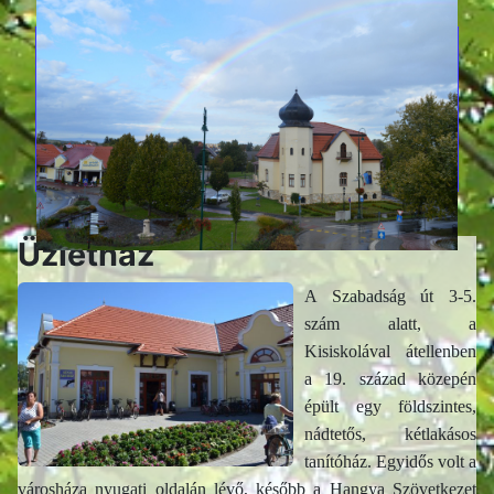
Üzletház
A Szabadság út 3-5.
szám alatt, a
Kisiskolával átellenben
a 19. század közepén
épült egy földszintes,
nádtetős, kétlakásos
tanítóház. Egyidős volt a
városháza nyugati oldalán lévő, később a Hangya Szövetkezet