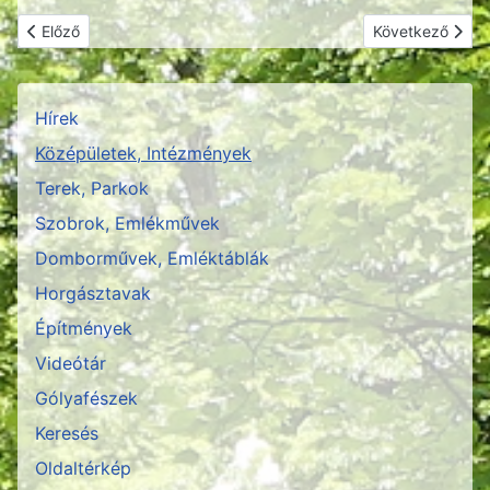
Előző cikk: Városgondnokság - GAMESZ
Következő cikk:
Előző
Következő
Hírek
Középületek, Intézmények
Terek, Parkok
Szobrok, Emlékművek
Domborművek, Emléktáblák
Horgásztavak
Építmények
Videótár
Gólyafészek
Keresés
Oldaltérkép