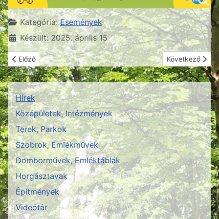
Részletek
Kategória:
Események
Készült: 2025. április 15
Előző cikk: Jászfényszaru Városi Gyermeknap
Következő cikk:
Előző
Következő
Hírek
Középületek, Intézmények
Terek, Parkok
Szobrok, Emlékművek
Domborművek, Emléktáblák
Horgásztavak
Építmények
Videótár