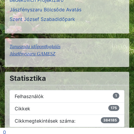
Jászfényszaru Bölcsőde Avatás
Szent József Szabadidőpark
Tanuszoda időpontfoglalás
Jászfényszaru GAMESZ
Statisztika
Felhasználók
1
Cikkek
175
Cikkmegtekintések száma:
384185
0