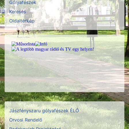
Gólyafészek
Keresés
Oldaltérkép
Jászfényszaru gólyafészek ÉLŐ
Orvosi Rendelő
Bedekovich Projektzáró