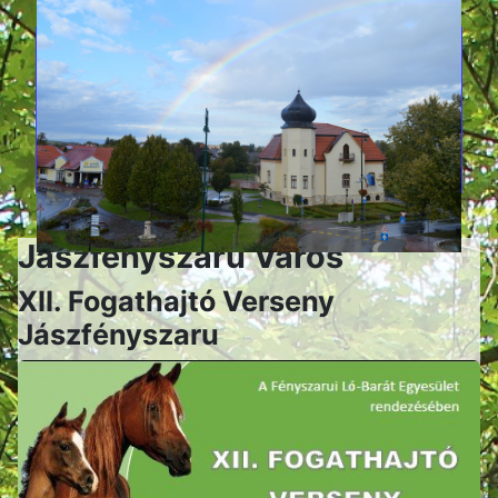
Jászfényszaru Város
XII. Fogathajtó Verseny
Jászfényszaru