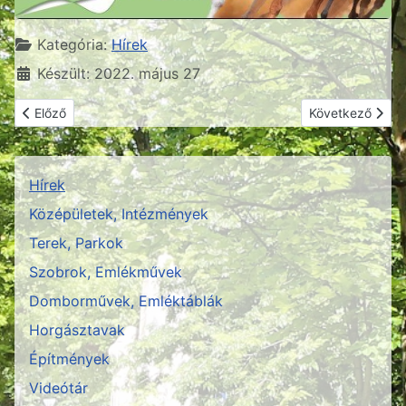
Részletek
Kategória:
Hírek
Készült: 2022. május 27
Előző cikk: Bringaparkot avattak Jászfényszarun
Következő cikk:
Előző
Következő
Hírek
Középületek, Intézmények
Terek, Parkok
Szobrok, Emlékművek
Domborművek, Emléktáblák
Horgásztavak
Építmények
Videótár