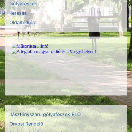
Gólyafészek
Keresés
Oldaltérkép
Jászfényszaru gólyafészek ÉLŐ
Orvosi Rendelő