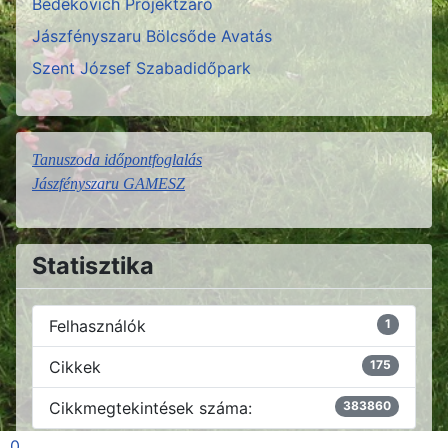
Bedekovich Projektzáró
Jászfényszaru Bölcsőde Avatás
Szent József Szabadidőpark
Tanuszoda időpontfoglalás
Jászfényszaru GAMESZ
Statisztika
Felhasználók
1
Cikkek
175
Cikkmegtekintések száma:
383860
0