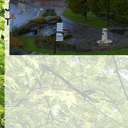
Jászfényszaru Város
Tanuszoda - Hírek