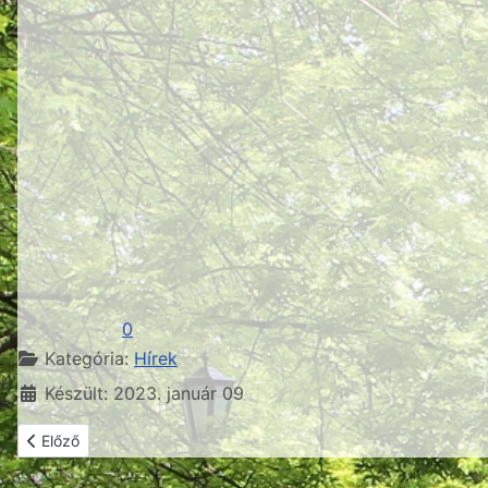
0
Részletek
Kategória:
Hírek
Készült: 2023. január 09
Előző cikk: Gyermekorvosi helyettesítések
Előző