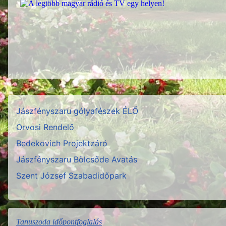
Jászfényszaru gólyafészek ÉLŐ
Orvosi Rendelő
Bedekovich Projektzáró
Jászfényszaru Bölcsőde Avatás
Szent József Szabadidőpark
Tanuszoda időpontfoglalás