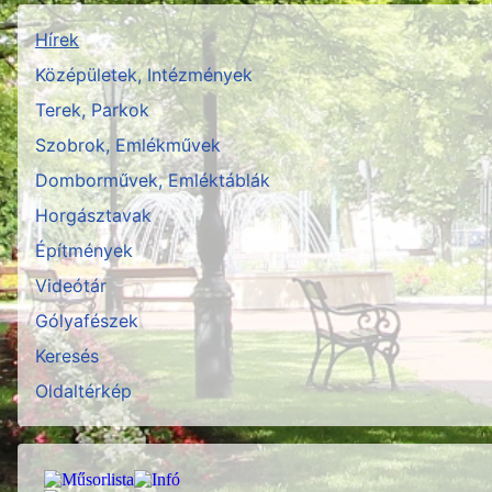
Hírek
Középületek, Intézmények
Terek, Parkok
Szobrok, Emlékművek
Domborművek, Emléktáblák
Horgásztavak
Építmények
Videótár
Gólyafészek
Keresés
Oldaltérkép