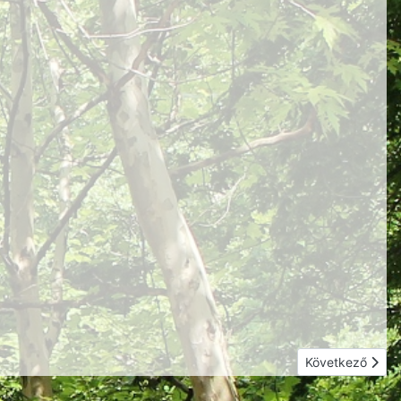
Következő cikk
Következő