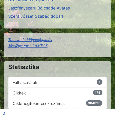
Jászfényszaru Bölcsőde Avatás
Szent József Szabadidőpark
Tanuszoda időpontfoglalás
Jászfényszaru GAMESZ
Statisztika
Felhasználók
1
Cikkek
175
Cikkmegtekintések száma:
384025
0