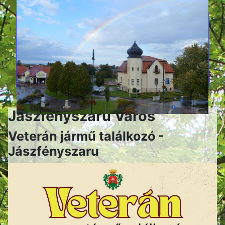
Jászfényszaru Város
Veterán jármű találkozó -
Jászfényszaru