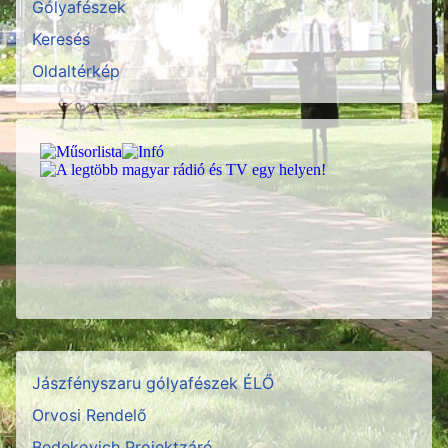
Gólyafészek
Keresés
Oldaltérkép
Jászfényszaru gólyafészek ÉLŐ
Orvosi Rendelő
Bedekovich Projektzáró