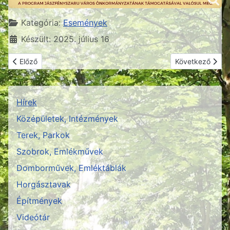
Részletek
Kategória:
Események
Készült: 2025. július 16
Előző cikk: Fény Napok és Fesztivál - Jászfényszaru
Következő cikk:
Előző
Következő
Hírek
Középületek, Intézmények
Terek, Parkok
Szobrok, Emlékművek
Domborművek, Emléktáblák
Horgásztavak
Építmények
Videótár