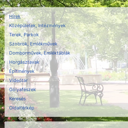
Hírek
Középületek, Intézmények
Terek, Parkok
Szobrok, Emlékművek
Domborművek, Emléktáblák
Horgásztavak
Építmények
Videótár
Gólyafészek
Keresés
Oldaltérkép