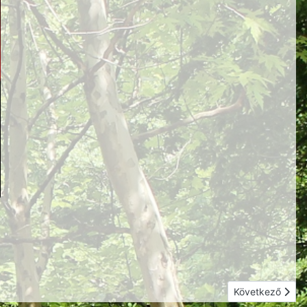
Következő cikk:
Következő