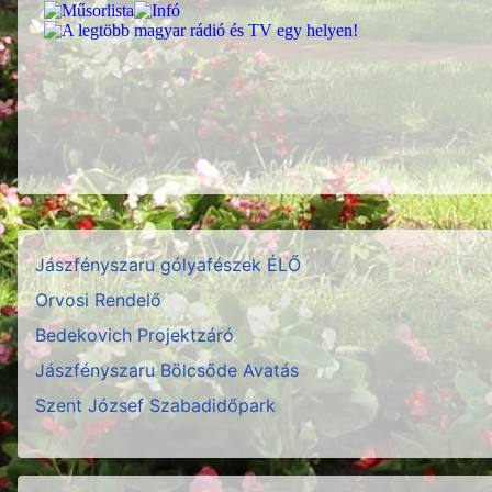
Jászfényszaru gólyafészek ÉLŐ
Orvosi Rendelő
Bedekovich Projektzáró
Jászfényszaru Bölcsőde Avatás
Szent József Szabadidőpark