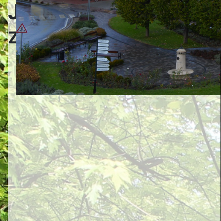
Jászfényszaru Város
Zoltán Erika koncert