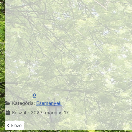
0
Részletek
Kategória:
Események
Készült: 2023. március 17
Előző cikk: Műsorváltozás!
Előző